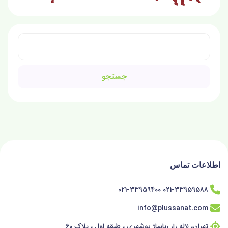
جستجو
برای:
اطلاعات تماس
021-33959588 021-33959400
info@plussanat.com
تهران، لاله زار ،پاساژ بوشهری ، طبقه اول ، پلاک 60