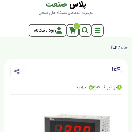
پلاس
صنعت
تجهیزات تخصصی دستگاه های صنعتی
0
ورود / ثبت‌نام
خانه
/
tc4l
tc4l
نوامبر 16, 2017
1 بازدید