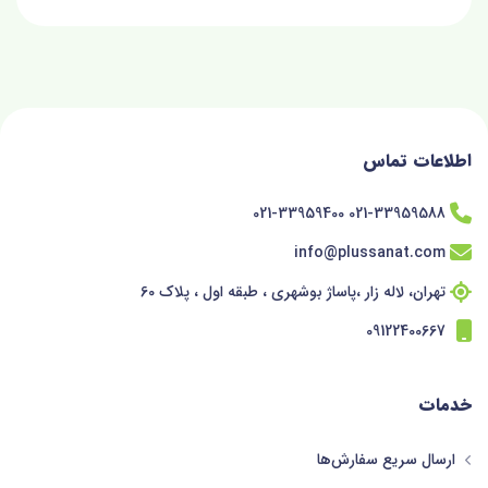
اطلاعات تماس
021-33959588 021-33959400
info@plussanat.com
تهران، لاله زار ،پاساژ بوشهری ، طبقه اول ، پلاک 60
09122400667
خدمات
ارسال سریع سفارش‌ها