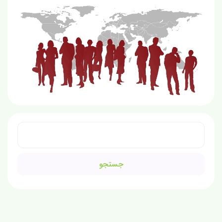
جستجو
برای: