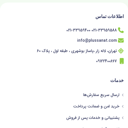
اطلاعات تماس
021-33959588 021-33959400
info@plussanat.com
تهران، لاله زار ،پاساژ بوشهری ، طبقه اول ، پلاک 60
09122400667
خدمات
ارسال سریع سفارش‌ها
خرید امن و ضمانت پرداخت
پشتیبانی و خدمات پس از فروش