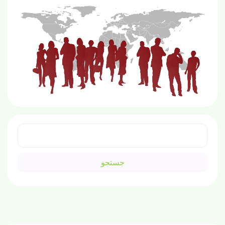
جستجو
برای: