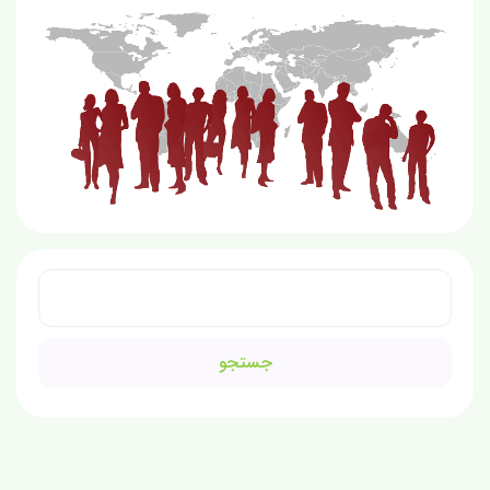
جستجو
برای: