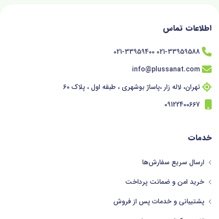
اطلاعات تماس
021-33959588 021-33959400
info@plussanat.com
تهران، لاله زار ،پاساژ بوشهری ، طبقه اول ، پلاک 60
09122400667
خدمات
ارسال سریع سفارش‌ها
خرید امن و ضمانت پرداخت
پشتیبانی و خدمات پس از فروش