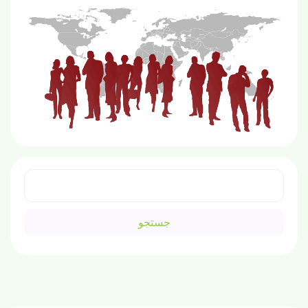
جستجو
برای: