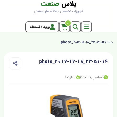
پلاس
صنعت
تجهیزات تخصصی دستگاه های صنعتی
0
ورود / ثبت‌نام
خانه
/
photo_2017-12-18_23-51-14
photo_2017-12-18_23-51-14
دسامبر 18, 2017
2 بازدید