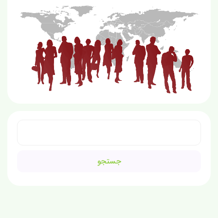
جستجو
برای: