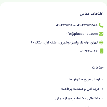
اطلاعات تماس
021-33959588 021-33959400
info@plussanat.com
تهران، لاله زار ،پاساژ بوشهری ، طبقه اول ، پلاک 60
09122400667
خدمات
ارسال سریع سفارش‌ها
خرید امن و ضمانت پرداخت
پشتیبانی و خدمات پس از فروش