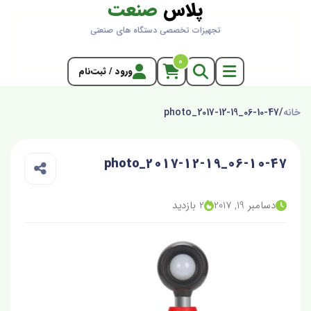
پلاس
صنعت
تجهیزات تخصصی دستگاه های صنعتی
0
ورود / ثبت‌نام
خانه
/
photo_2017-12-19_06-10-47
photo_2017-12-19_06-10-47
دسامبر 19, 2017
2 بازدید