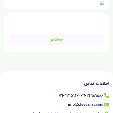
جستجو
برای:
اطلاعات تماس
021-33959588 021-33959400
info@plussanat.com