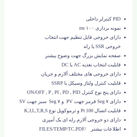
PID
کنترلر داخلی
نمونه برداری
۱۰۰ ms
دارای خروجی قابل تنظیم جهت انتخاب
خروجی
SSR
یا رله
صفحه نمایش بزرگ جهت وضوح بیشنر
قابلیت انتخاب تغذیه
AC
یا
DC
دارای خروجی های مختلف آلارم و جریان
قابلیت کنترل ولتاژ وسیکل با
SSRP
دارای پنج نوع کنترل
ON/OFF , P , PI , PD , PID
دارای
۷ Seg
قرمز جهت
PV
و
۷ Seg
سبز جهت
SV
قابلیت اتصال
Pt 100
و ترموکوپل نوع
K,J,L,T,R,S
دارای دو خروجی آلارم رله ای یک آمپری
اطلاعات بیشتر /FILES/TEMP/TC.PDF