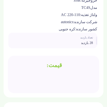
خروجی
رله-SSR
مدل
TC4S
ولتاژ تغذیه:
110-220 AC
شرکت سازنده:
autonics
کشور سازنده:
کره جنوبی
تعداد بازدید
28 بازدید