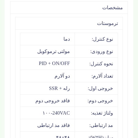
مشخصات
ترموستات
نوع کنترل:
دما
نوع ورودی:
مولتی ترموکوبل
PID + ON/OFF
نحوه کنترل:
تعداد آلارم:
دو آلارم
خروجی اول:
رله + SSR
خروجی دوم:
فاقد خروجی دوم
ولتاژ تغذیه:
۱۰۰-240VAC
مد ارتباطی:
فاقد مد ارتباطی
سایز(W*H):
۴۸×۴۸