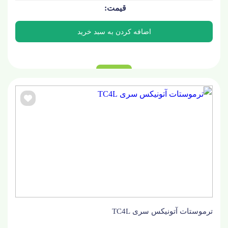
ترموستات آتونیکس سری TC4L