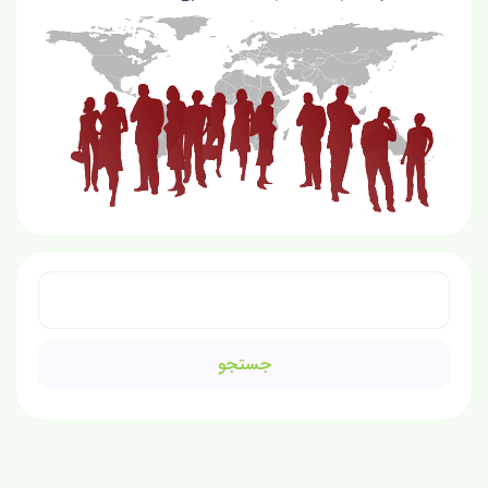
جستجو
برای: