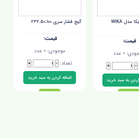
گیج فشار ویکا مدل WIKA
گیج فشار سری ۲۳۲.۵۰.۱۰۰
موجودی:
0
عدد
جودی:
0
عدد
تعداد:
+
−
+
−