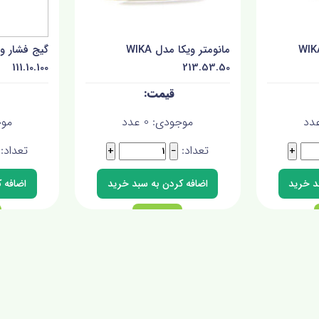
شار ویکا مدل WIKA
مانومتر ویکا مدل WIKA
111.10.100
213.53.50
دد
موجودی:
0
عدد
مو
تعداد:
تعداد:
+
−
+