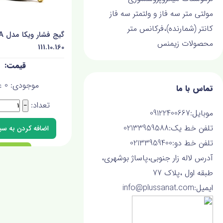
مولتی متر سه فاز و ولتمتر سه فاز
کانتر (شمارنده)،فرکانس متر
گیج ف
محصولات زیمنس
111.10.160
موجودی:
0
ع
تماس با ما
تعداد:
−
موبایل:09122400667
تلفن خط یک:02133959588
تلفن خط دو:02133959400
آدرس لاله زار جنوبی،پاساژ بوشهری،
طبقه اول ،پلاک 77
ایمیل:info@plussanat.com