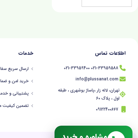
اطلاعات تماس
خدمات
021-33959588 021-33959400
ارسال سریع سفار
info@plussanat.com
خرید امن و ضما
تهران، لاله زار ،پاساژ بوشهری ، طبقه
پشتیبانی و خدم
اول ، پلاک 60
تضمین کیفیت م
09122400667
مشاوره و خرید