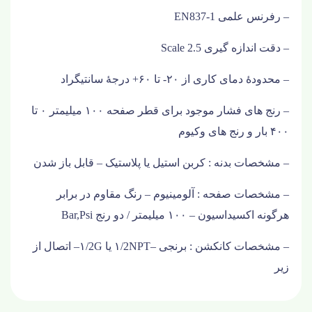
– رفرنس علمی
EN837-1
– دقت اندازه گیری
Scale 2.5
– محدودۀ دمای کاری از ۲۰- تا ۶۰+ درجۀ سانتیگراد
– رنج های فشار موجود برای قطر صفحه ۱۰۰ میلیمتر ۰ تا
۴۰۰ بار و رنج های وکیوم
– مشخصات بدنه : کربن استیل یا پلاستیک – قابل باز شدن
– مشخصات صفحه : آلومینیوم – رنگ مقاوم در برابر
هرگونه اکسیداسیون – ۱۰۰ میلیمتر / دو رنج
Bar,Psi
– مشخصات کانکشن : برنجی –
۱/2NPT
یا
۱/2G
– اتصال از
زیر