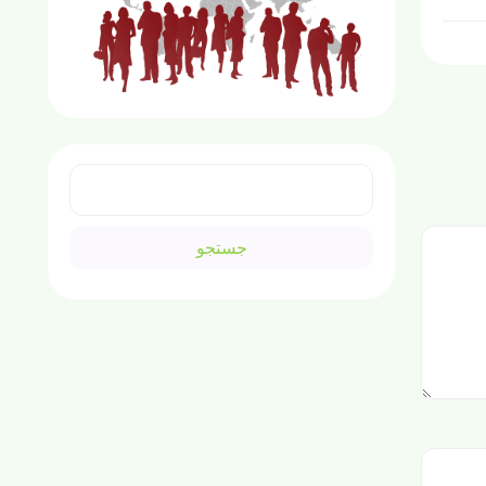
جستجو
برای: