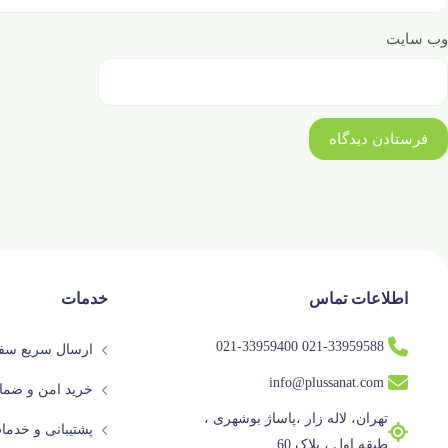
وب‌ سایت
اطلاعات تماس
خدمات
021-33959588 021-33959400
ارسال سریع سفا
info@plussanat.com
خرید امن و ضما
تهران، لاله زار ،پاساژ بوشهری ،
پشتیبانی و خدم
طبقه اول ، پلاک 60