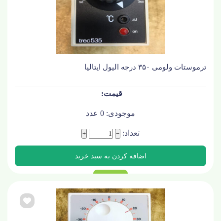
ترموستات ولومی ۳۵۰ درجه الیول ایتالیا
موجودی:
0
عدد
تعداد:
+
−