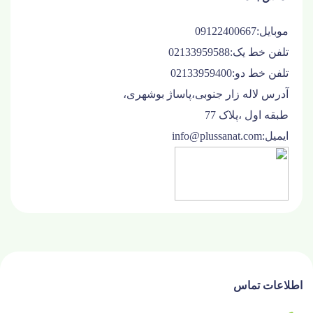
موبایل:09122400667
تلفن خط یک:02133959588
تلفن خط دو:02133959400
آدرس لاله زار جنوبی،پاساژ بوشهری،
طبقه اول ،پلاک 77
ایمیل:info@plussanat.com
اطلاعات تماس