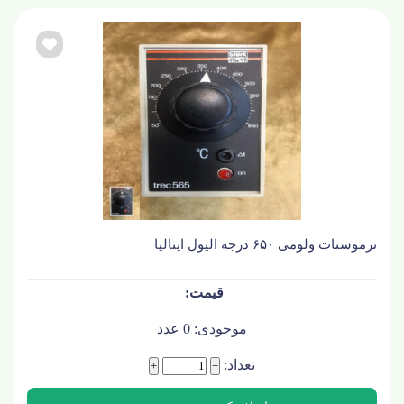
ترموستات ولومی ۶۵۰ درجه الیول ایتالیا
موجودی:
0
عدد
تعداد:
+
−