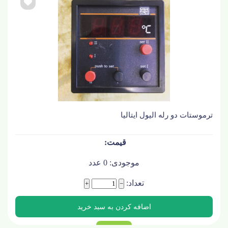
ترموستات دو رله الیول ایتالیا
موجودی:
0
عدد
تعداد:
+
−