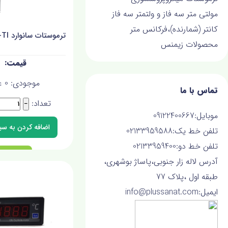
مولتی متر سه فاز و ولتمتر سه فاز
کانتر (شمارنده)،فرکانس متر
ترموستات سانوارد SUN15-TI
محصولات زیمنس
موجودی:
0
ع
تماس با ما
تعداد:
−
موبایل:09122400667
تلفن خط یک:02133959588
تلفن خط دو:02133959400
آدرس لاله زار جنوبی،پاساژ بوشهری،
طبقه اول ،پلاک 77
ایمیل:info@plussanat.com