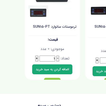
ت سانوارد SUN15-TI
ترموستات سانوارد SUN15-PT
موجودی:
0
عدد
دد
تعداد:
+
−
+
دسترسی سریع