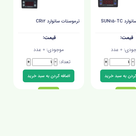
 SUN15-TC
ترموستات سانوارد CR12
جودی:
0
عدد
موجودی:
0
عدد
تعداد:
+
−
+
−