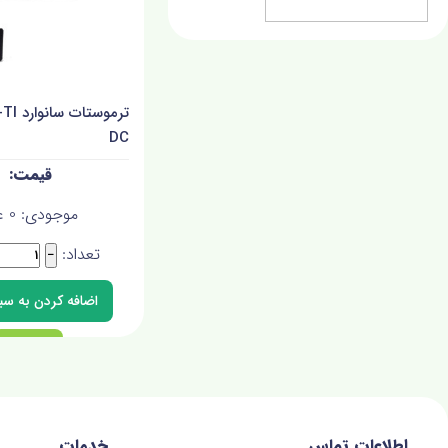
ترموستا
DC
موجودی:
0
ع
تعداد:
−
اطلاعات تماس
خدمات