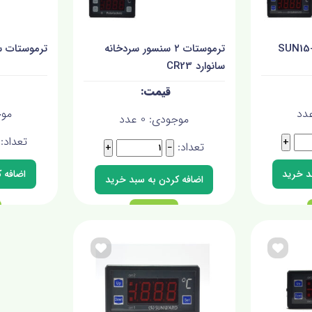
ترموستات ۲ سنسور سردخانه
ترموستات سانوارد
سانوارد CR23
دد
مو
موجودی:
0
عدد
تعداد:
+
تعداد:
+
−