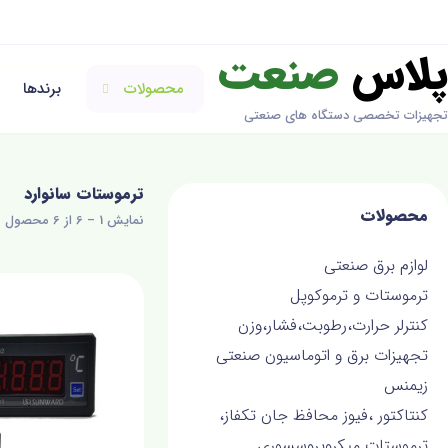
پلاس
صنعت
محصولات
برندها
تجهیزات تخصصی دستگاه های صنعتی
ترموستات سانوارد
محصولات
نمایش 1 – 6 از 6 محصول
لوازم برق صنعتی
ترموستات و ترموکوپل
کنترلر حرارت،رطوبت،فشار،وزن
تجهیزات برق و اتوماسیون صنعتی
زیمنس
کنتاکتور ،فیوز محافظ جان تکفاز،
ترموستات میکروپروسسوری