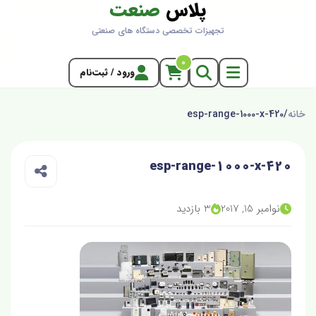
پلاس
صنعت
تجهیزات تخصصی دستگاه های صنعتی
0
ورود / ثبت‌نام
خانه
/
esp-range-1000-x-420
esp-range-1000-x-420
نوامبر 15, 2017
3 بازدید