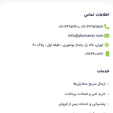
اطلاعات تماس
021-33959588 021-33959400
info@plussanat.com
تهران، لاله زار ،پاساژ بوشهری ، طبقه اول ، پلاک 60
09122400667
خدمات
ارسال سریع سفارش‌ها
خرید امن و ضمانت پرداخت
پشتیبانی و خدمات پس از فروش