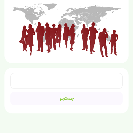
جستجو
برای: