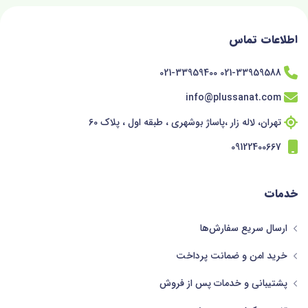
اطلاعات تماس
021-33959588 021-33959400
info@plussanat.com
تهران، لاله زار ،پاساژ بوشهری ، طبقه اول ، پلاک 60
09122400667
خدمات
ارسال سریع سفارش‌ها
خرید امن و ضمانت پرداخت
پشتیبانی و خدمات پس از فروش