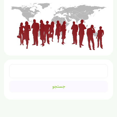
جستجو
برای: