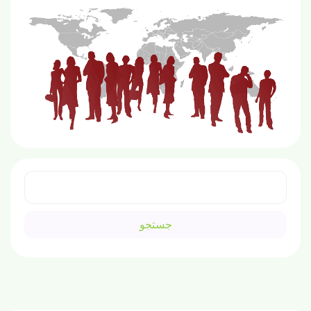
جستجو
برای: