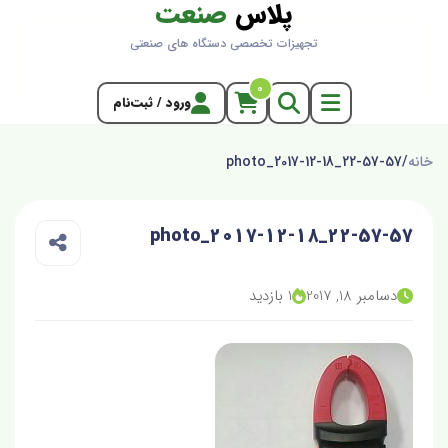
پلاس
صنعت
تجهیزات تخصصی دستگاه های صنعتی
0
ورود / ثبت‌نام
خانه
/
photo_2017-12-18_22-57-57
photo_2017-12-18_22-57-57
دسامبر 18, 2017
1 بازدید