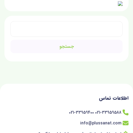
جستجو
برای:
اطلاعات تماس
021-33959588 021-33959400
info@plussanat.com