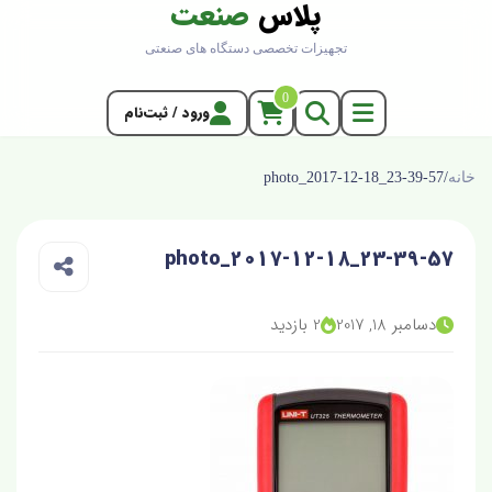
پلاس
صنعت
تجهیزات تخصصی دستگاه های صنعتی
0
ورود / ثبت‌نام
خانه
/
photo_2017-12-18_23-39-57
photo_2017-12-18_23-39-57
دسامبر 18, 2017
2 بازدید