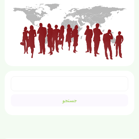
جستجو
برای: