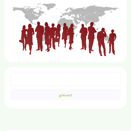
جستجو
برای: