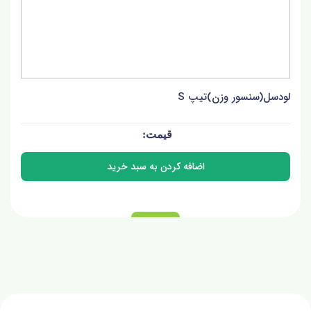
لودسل(سنسور وزن)تیپ S