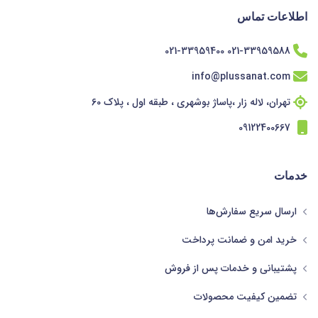
اطلاعات تماس
021-33959588 021-33959400
info@plussanat.com
تهران، لاله زار ،پاساژ بوشهری ، طبقه اول ، پلاک 60
09122400667
خدمات
ارسال سریع سفارش‌ها
خرید امن و ضمانت پرداخت
پشتیبانی و خدمات پس از فروش
تضمین کیفیت محصولات