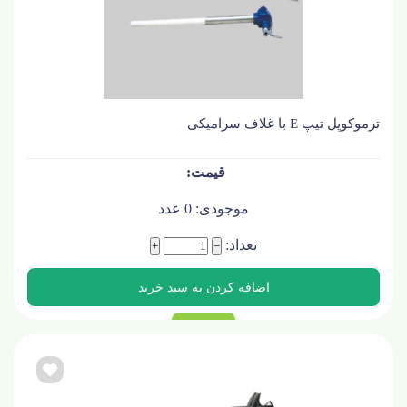
ترموکوپل تیپ E با غلاف سرامیکی
موجودی:
0
عدد
تعداد:
+
−