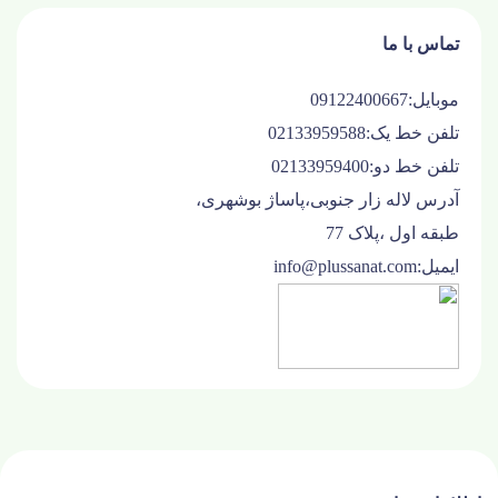
تماس با ما
موبایل:09122400667
تلفن خط یک:02133959588
تلفن خط دو:02133959400
آدرس لاله زار جنوبی،پاساژ بوشهری،
طبقه اول ،پلاک 77
ایمیل:info@plussanat.com