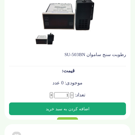
رطوبت سنج ساموان SU-503BN
موجودی:
0
عدد
تعداد:
+
−