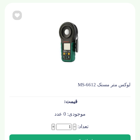
لوکس متر مستک MS-6612
موجودی:
0
عدد
تعداد:
+
−