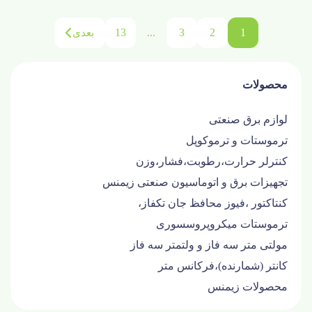
13
...
3
2
1
بعدی
محصولات
لوازم برق صنعتی
ترموستات و ترموکوپل
کنترلر حرارت،رطوبت،فشار،وزن
تجهیزات برق و اتوماسیون صنعتی زیمنس
کنتاکتور ،فیوز محافظ جان تکفاز،
ترموستات میکروپروسسوری
مولتی متر سه فاز و ولتمتر سه فاز
کانتر (شمارنده)،فرکانس متر
محصولات زیمنس