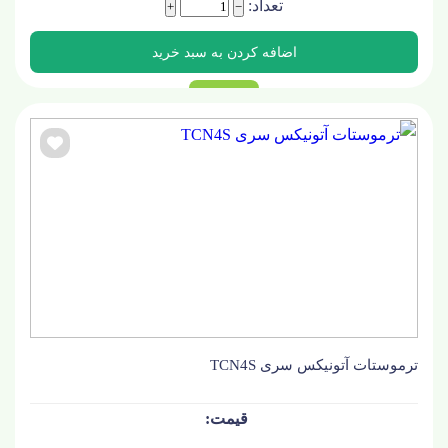
تعداد:
+
−
ترموستات آتونیکس سری TCN4S