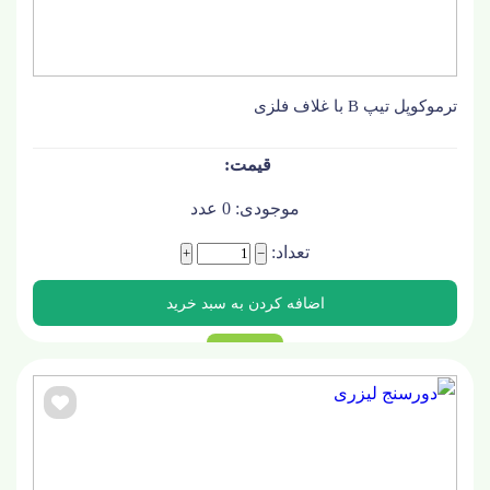
ترموکوپل تیپ B با غلاف فلزی
موجودی:
0
عدد
تعداد:
+
−