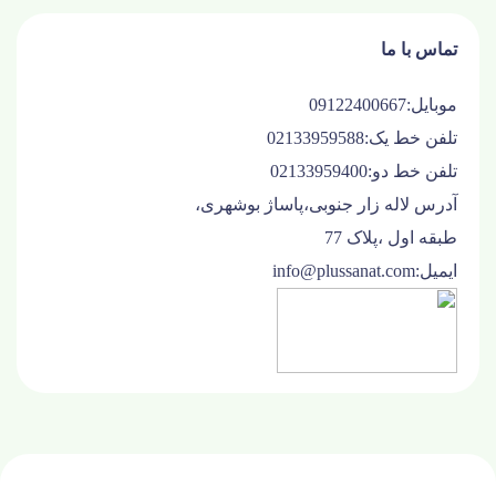
تماس با ما
موبایل:09122400667
تلفن خط یک:02133959588
تلفن خط دو:02133959400
آدرس لاله زار جنوبی،پاساژ بوشهری،
طبقه اول ،پلاک 77
ایمیل:info@plussanat.com