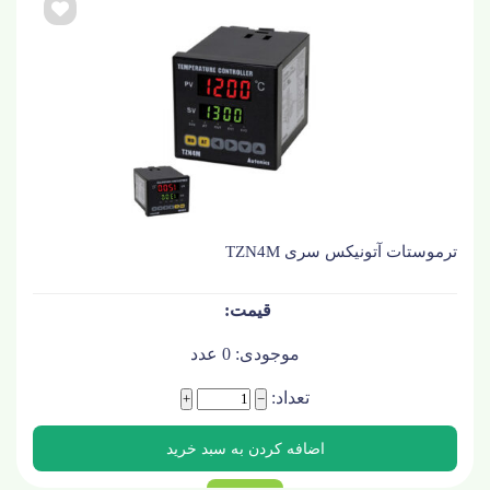
ترموستات آتونیکس سری TZN4M
موجودی:
0
عدد
تعداد:
+
−