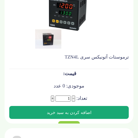
ترموستات آتونیکس سری TZN4L
موجودی:
0
عدد
تعداد:
+
−