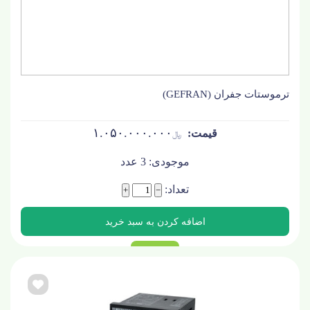
ترموستات جفران (GEFRAN)
۱.۰۵۰.۰۰۰.۰۰۰
﷼
موجودی:
3
عدد
تعداد:
+
−