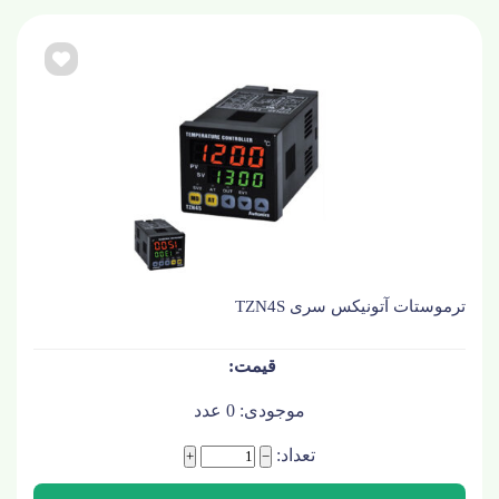
ترموستات آتونیکس سری TZN4S
موجودی:
0
عدد
تعداد:
+
−