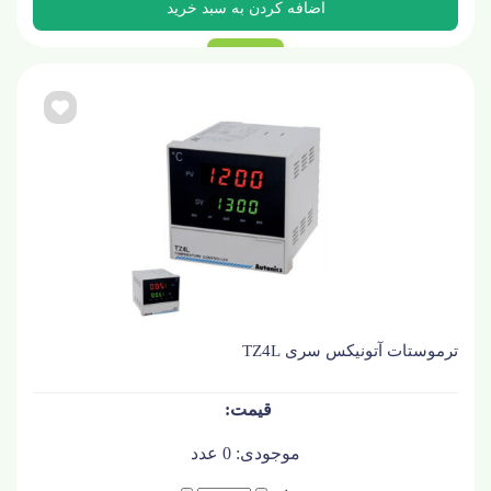
ترموستات آتونیکس سری TZ4L
موجودی:
0
عدد