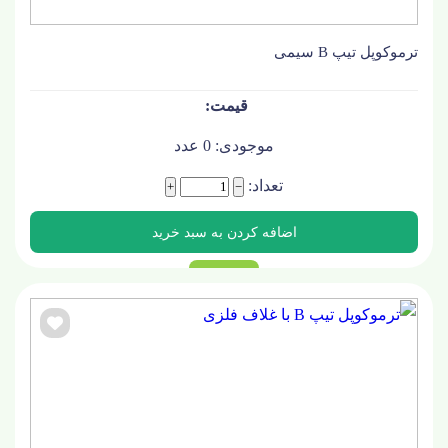
ترموکوپل تیپ B سیمی
موجودی:
0
عدد
تعداد:
+
−