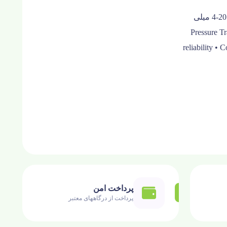
ترانسمیتر فشار روزمونت مدل 1151 دارای رنج های مختلف با خروجی 20-4 میلی
Pressure T
reliability •
پرداخت امن
پرداخت از درگاههای معتبر