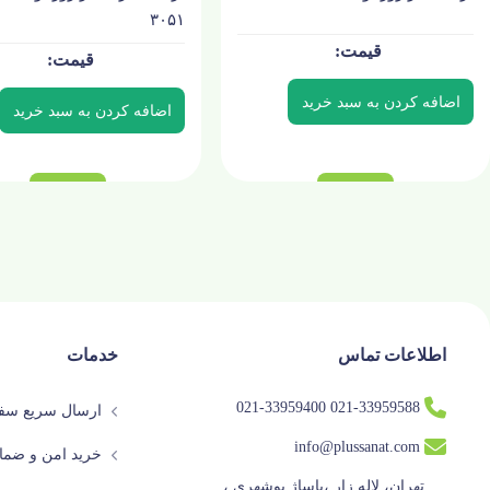
۳۰۵۱
اطلاعات تماس
خدمات
021-33959588 021-33959400
ارسال سریع سفا
info@plussanat.com
خرید امن و ضما
تهران، لاله زار ،پاساژ بوشهری ،