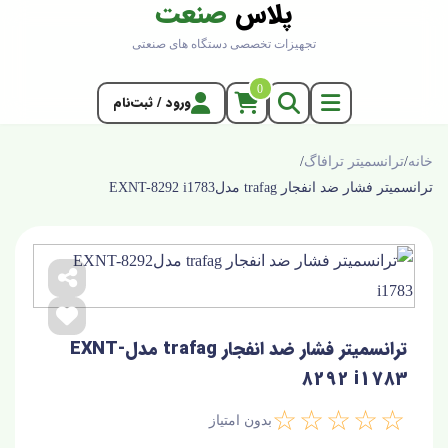
پلاس
صنعت
تجهیزات تخصصی دستگاه های صنعتی
0
ورود / ثبت‌نام
خانه
/
ترانسمیتر ترافاگ
/
ترانسمیتر فشار ضد انفجار trafag مدلEXNT-8292 i1783
ترانسمیتر فشار ضد انفجار trafag مدلEXNT-
8292 i1783
☆☆☆☆☆
بدون امتیاز