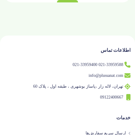
اطلاعات تماس
021-33959588 021-33959400
info@plussanat.com
تهران، لاله زار ،پاساژ بوشهری ، طبقه اول ، پلاک 60
09122400667
خدمات
ارسال سریع سفارش‌ها