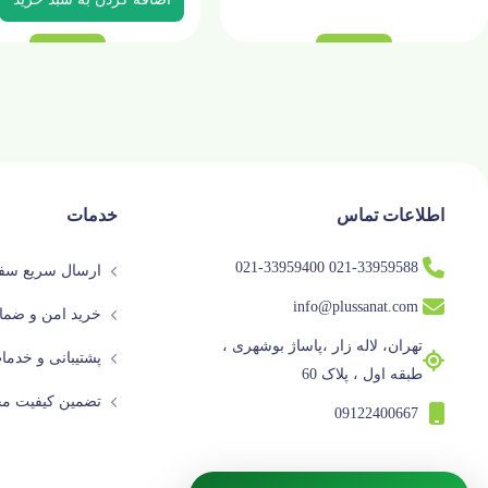
اطلاعات تماس
خدمات
021-33959588 021-33959400
ارسال سریع سفا
info@plussanat.com
خرید امن و ضما
تهران، لاله زار ،پاساژ بوشهری ،
پشتیبانی و خدم
طبقه اول ، پلاک 60
تضمین کیفیت م
09122400667