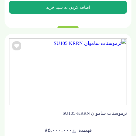
ترموستات ساموان SU105-KRRN
۸۵.۰۰۰.۰۰۰
﷼