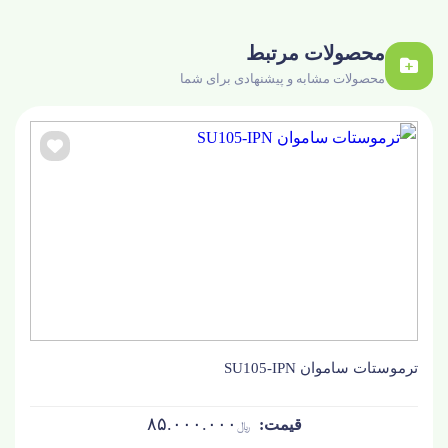
محصولات مرتبط
محصولات مشابه و پیشنهادی برای شما
ترموستات ساموان SU105-IPN
۸۵.۰۰۰.۰۰۰
﷼