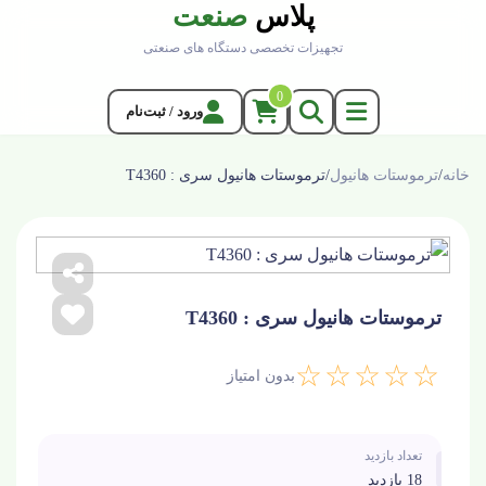
پلاس
صنعت
تجهیزات تخصصی دستگاه های صنعتی
0
ورود / ثبت‌نام
خانه
/
ترموستات هانيول
/
ترموستات هانیول سری : T4360
ترموستات هانیول سری : T4360
☆☆☆☆☆
بدون امتیاز
تعداد بازدید
18 بازدید