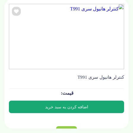
کنترلر هانیول سری T991