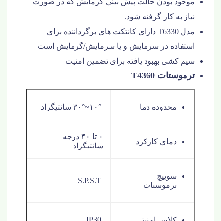
موجود بودن حالت پیش بینی گرمایش که در صورت
نیاز به کار گرفته شود.
مدل T6330 دارای کانتکت های برگرداننده برای
استفاده در سرمایش و یا سرمایش/گرمایش است.
سیم کشی بهبود یافته برای تضمین امنیت
ترموستات T4360
محدوده دما
۱۰°~۳۰° سانتیگراد
۰ تا ۴۰ درجه
دمای کارکرد
سانتیگراد
سوییچ
S.P.S.T
ترموستات
IP30
کلاس امنیتی