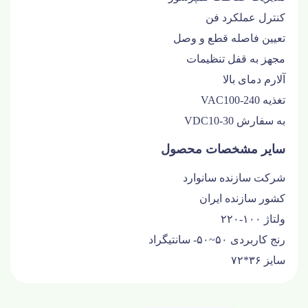
کنترل عملکرد فن
تعیین فاصله قطع و وصل
مجهز به قفل تنظیمات
آلارم دمای بالا
تغذیه VAC100-240
به سفارش VDC10-30
سایر مشخصات محصول
شرکت سازنده
سانوارد
کشور سازنده
ایران
ولتاژ
۱۰۰-۲۲۰
رنج کاربردی
۵۰~۵۰- سانتیگراد
سایز
۳۶*۷۲