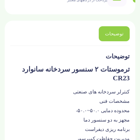
پرداخت از درگاههای معتبر
توضیحات
توضیحات
ترموستات ۲ سنسور سردخانه سانوارد
CR23
کنترلر سردخانه های صنعتی
مشخصات فنی
محدوده دمایی ۵۰.۰~۵۰.۰-
مجهز به دو سنسور دما
برنامه ریزی دیفراست
مدیریت حفاظت کمپرسور