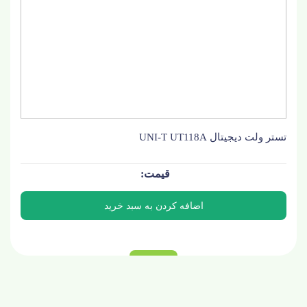
تستر ولت دیجیتال UNI-T UT118A