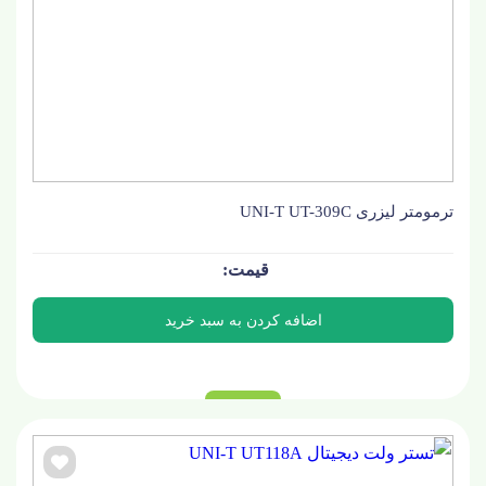
ترمومتر لیزری UNI-T UT-309C