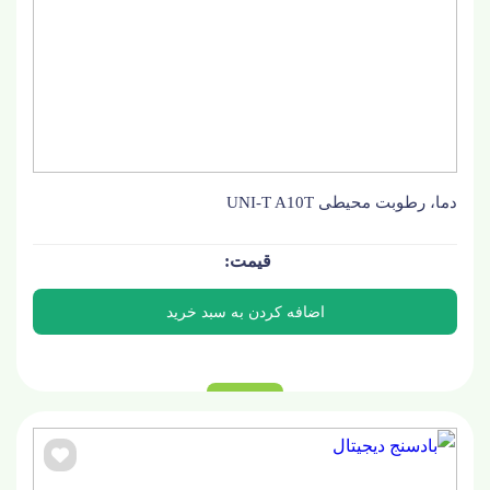
دما، رطوبت محیطی UNI-T A10T