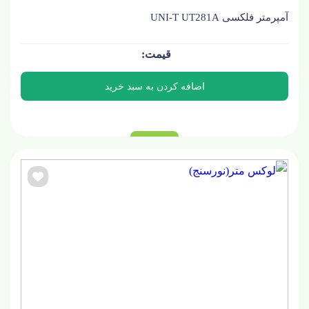
آمپرمتر فلکسی UNI-T UT281A