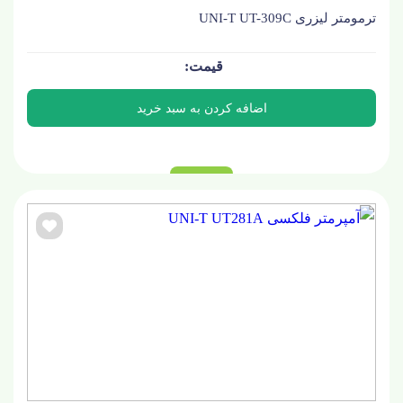
ترمومتر لیزری UNI-T UT-309C