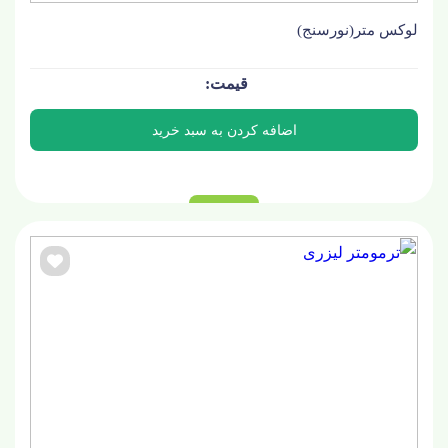
لوکس متر(نورسنج)