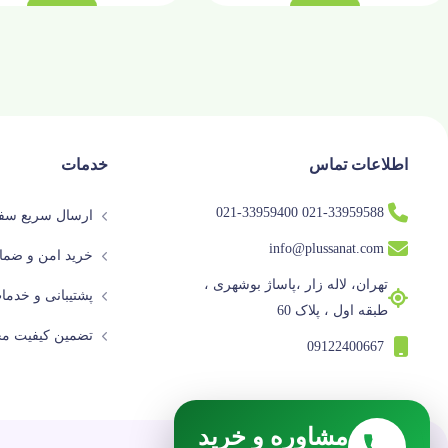
اطلاعات تماس
خدمات
021-33959588 021-33959400
ارسال سریع سفا
info@plussanat.com
خرید امن و ضما
تهران، لاله زار ،پاساژ بوشهری ،
پشتیبانی و خدم
طبقه اول ، پلاک 60
تضمین کیفیت م
09122400667
مشاوره و خرید