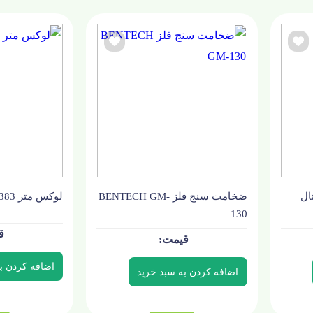
ال
ضخامت سنج فلز BENTECH GM-
لوکس متر UNI-T UT-383
130