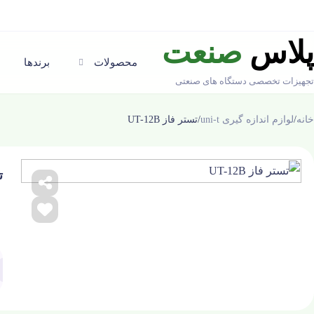
پلاس
صنعت
محصولات
برندها
تجهیزات تخصصی دستگاه های صنعتی
خانه
/
لوازم اندازه گیری uni-t
/
تستر فاز UT-12B
ت
☆