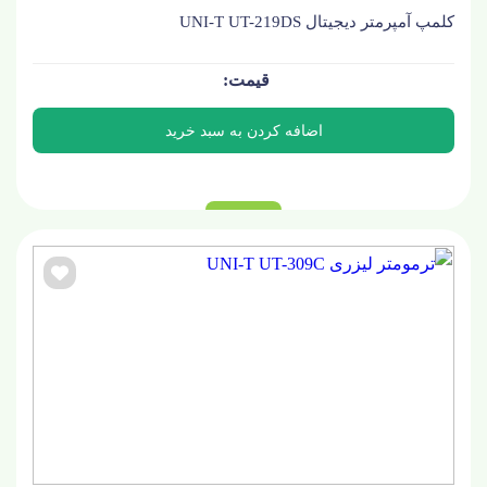
کلمپ آمپرمتر دیجیتال UNI-T UT-219DS