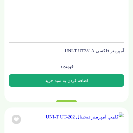
آمپرمتر فلکسی UNI-T UT281A