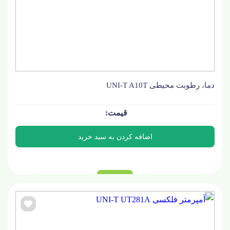
دما، رطوبت محیطی UNI-T A10T