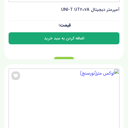
آمپرمتر دیجیتال UNI-T UT207A