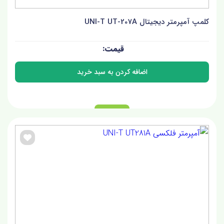
کلمپ آمپرمتر دیجیتال UNI-T UT-207A