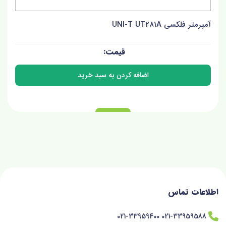
آمپرمتر فلکسی UNI-T UT281A
اطلاعات تماس
021-33959588 021-33959400