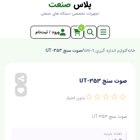
پلاس
صنعت
تجهیزات تخصصی دستگاه های صنعتی
0
ورود / ثبت‌نام
خانه
/
لوازم اندازه گیری uni-t
/
صوت سنج UT-353
صوت سنج UT-353
☆☆☆☆☆
بدون امتیاز
صوت سنج UT-353
تعداد بازدید