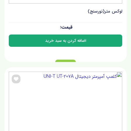
لوکس متر(نورسنج)