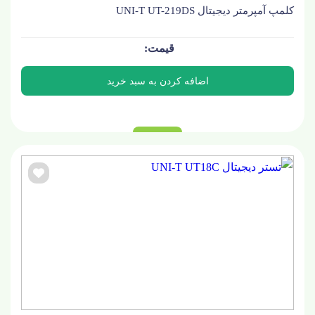
کلمپ آمپرمتر دیجیتال UNI-T UT-219DS