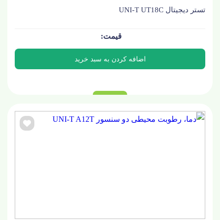
تستر دیجیتال UNI-T UT18C