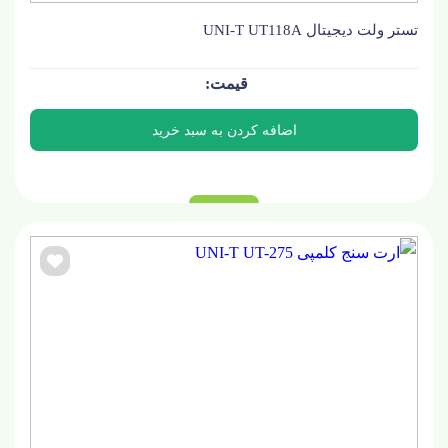
تستر ولت دیجیتال UNI-T UT118A