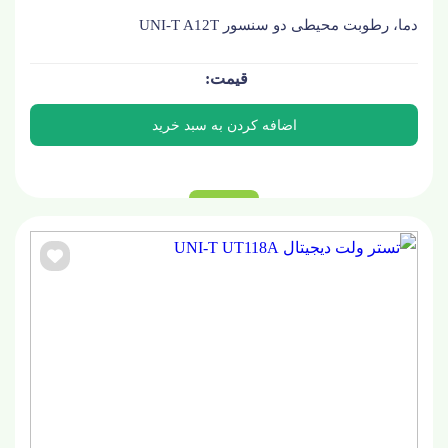
دما، رطوبت محیطی دو سنسور UNI-T A12T