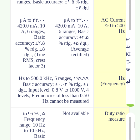
ranges, Basic accuracy: ±۱.۵ % rdg.
±۴ dgt.
AC Current
۴۲.۰۰ μA to
۴۲.۰۰ μA to
/50 to 500
420.0 mA, 10
420.0 mA, 10 A,
Hz
A, 6 ranges,
6 ranges, Basic
Basic
accuracy: ±۲.۵
مولتی
accuracy: ±۲.۵
% rdg. ±۵ dgt.,
متر
% rdg. ±۵
(Average
HIOKI
dgt., (True
rectified)
RMS, crest
DT-
factor 3)
4256
Hz
۱۹۹.۹۹ Hz to 500.0 kHz, 5 ranges,
(Frequency)
Basic accuracy: ±۰.۰۲ % rdg. ±۱
dgt., Input level: 0.8 V to 1000 V, 4
levels, Frequencies of less than 0.50
Hz cannot be measured
Not available
Duty ratio
۵ to 95 % ,
measure
Frequency
range: 10 Hz
to 10 kHz,
Basic