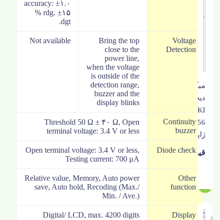
accuracy: ±۱.۰
% rdg. ±۱۵
dgt.
Not available
Bring the top
Voltage
close to the
Detection
power line,
when the voltage
is outside of the
detection range,
میگر
buzzer and the
دیجیتال
display blinks
HIOKI
Continuity
Threshold 50 Ω ± ۴۰ Ω, Open
IR4056
buzzer
terminal voltage: 3.4 V or less
ژاپن
Open terminal voltage: 3.4 V or less,
Diode check
Testing current: 700 μA
Relative value, Memory, Auto power
Other
save, Auto hold, Recoding (Max./
function
Min. / Ave.)
Digital/ LCD, max. 4200 digits
Display