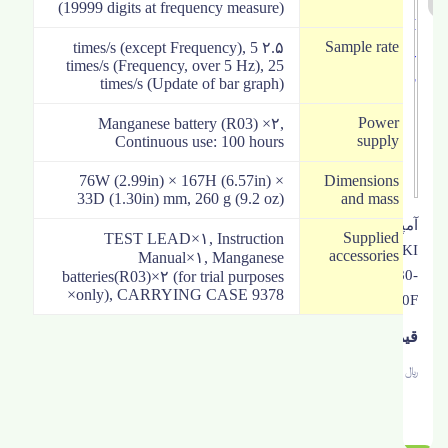
(19999 digits at frequency measure)
Sample rate
۲.۵ times/s (except Frequency), 5
times/s (Frequency, over 5 Hz), 25
times/s (Update of bar graph)
Power
Manganese battery (R03) ×۲,
supply
Continuous use: 100 hours
76W (2.99in) × 167H (6.57in) ×
Dimensions
33D (1.30in) mm, 260 g (9.2 oz)
and mass
آمپرمتر
Supplied
TEST LEAD×۱, Instruction
HIOKI
accessories
Manual×۱, Manganese
3280-
batteries(R03)×۲ (for trial purposes
only), CARRYING CASE 9378×
10F
۱۰۰.۰۰۰
﷼